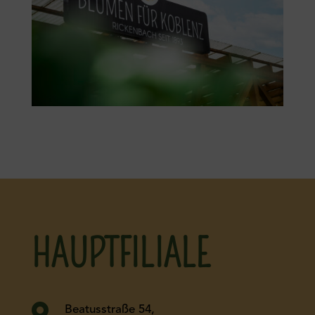
HAUPTFILIALE

Beatusstraße 54,